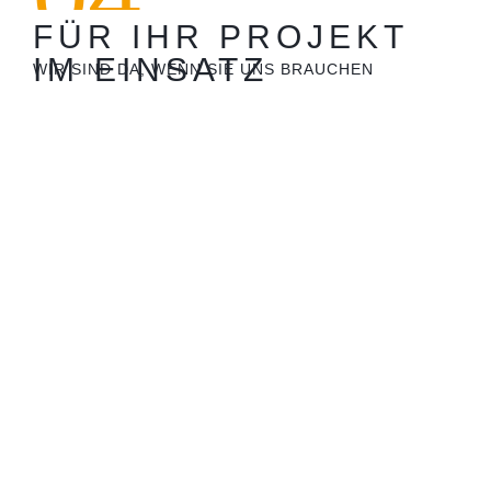
FÜR IHR PROJEKT
IM EINSATZ
WIR SIND DA, WENN SIE UNS BRAUCHEN